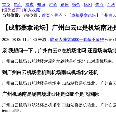
首页
-
热点
-
探索
-
知识
-
时尚
-
娱乐
-
综合
-
休闲
-
焦点
-
百科
[
设为首页
] [
加入收藏
]
当前位置:
当前位置：
首页
>
焦点
>
【成都桑拿论坛】广州白云
【成都桑拿论坛】广州白云t2是机场南还
2026-08-06 11:25:36 来源：
陪别人睡觉5000一晚值不值得
作者：
亲 我想问一下，广州白云t2在机场北吗 还是场南场北机场
广州白云机场T2航站楼对应的地铁站是机场北,T1对应机场南。
到广州白云机场登机到机场南或机场北?还机
广州白云机场T1航站楼是机场南,T2航站楼是机场北。 广州白云国际机场广州白云国际
广州机场南是场南场北t1还是t2哪个是飞国际
广州白云机场T1航站楼是机场南,T2航站楼是机场北。 广州白
terminal缩。