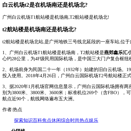
白云机场t2是在机场南还是机场北?
广州白云机场T1航站楼是机场南,T2航站楼是机场北!
t2航站楼是机场南还是机场北?
t2航站楼是机场北站,是广州地铁三号线北延段的一座车站,位
1、广州白云机场T1航站楼是机场南，T2航站楼是
燕郊鑫乐汇小
心约28公里，为4F级民用国际机场，是中国三大门户复合枢
2、机场前身为民国二十一年（1932年）始建的旧白云机场。19
投入使用。2018年4月26日，广州白云国际机场T2号航站楼正
3、据2020年1月机场官网信息显示，广州白云国际机场拥有两
别为3800米、3800米、3600米；标准机位269个（含FB
航点近90个，航线网络遍布五大洲。
作者:热点
探索
知识
百科
焦点
休闲
综合
时尚
热点
娱乐