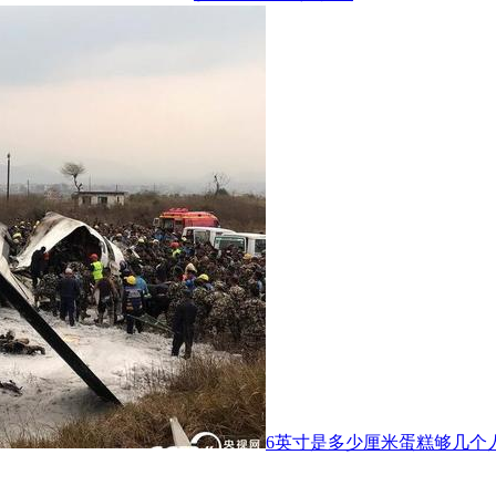
6英寸是多少厘米蛋糕够几个