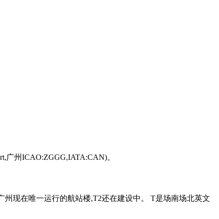
广州ICAO:ZGGG,IATA:CAN)。
1是广州现在唯一运行的航站楼,T2还在建设中。 T是场南场北英文