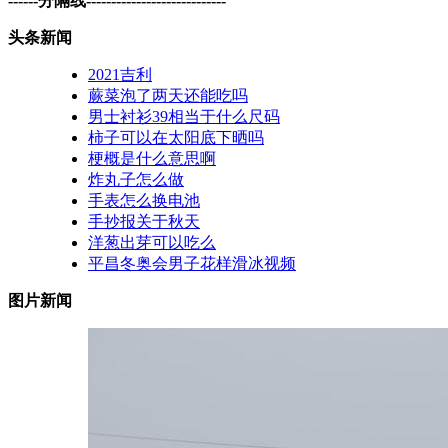
------分隔线----------------------------
头条新闻
2021吉利
蕨菜泡了两天还能吃吗
男士衬衫39相当于什么尺码
柿子可以在太阳底下晒吗
梗概是什么意思啊
炸丸子怎么做
手表怎么换电池
手抄报关于秋天
洋葱出芽可以吃么
平昌冬奥会男子花样滑冰视频
图片新闻