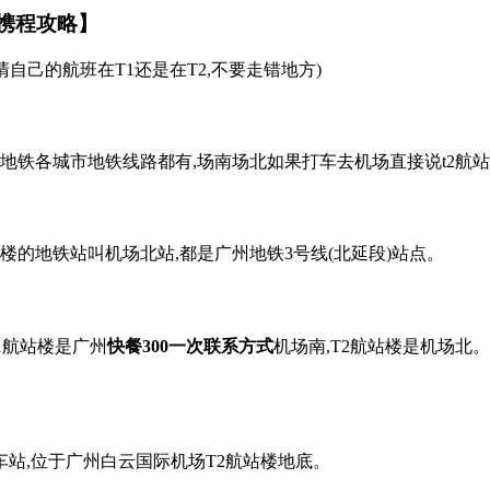
【携程攻略】
清自己的航班在T1还是在T2,不要走错地方)
生地铁各城市地铁线路都有,场南场北如果打车去机场直接说t2航
楼的地铁站叫机场北站,都是广州地铁3号线(北延段)站点。
1航站楼是广州
快餐300一次联系方式
机场南,T2航站楼是机场北。
车站,位于广州白云国际机场T2航站楼地底。