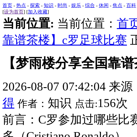
首页
-
热点
-
探索
-
知识
-
时尚
-
娱乐
-
综合
-
休闲
-
焦点
-
百科
[
设为首页
] [
加入收藏
]
当前位置:
当前位置：
首
靠谱茶楼】c罗足球比赛
【梦雨楼分享全国靠谱
2026-08-07 07:42:04 来
得
知识
156次
作者：
点击:
前言：C罗参加过哪些比
多（Cristiano Ronal