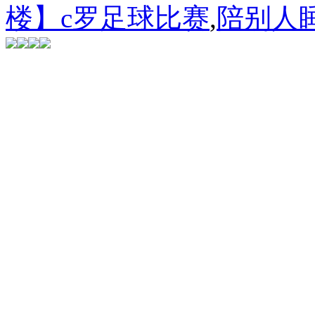
楼】c罗足球比赛
,
陪别人睡