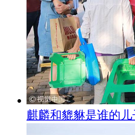
麒麟和貔貅是谁的儿