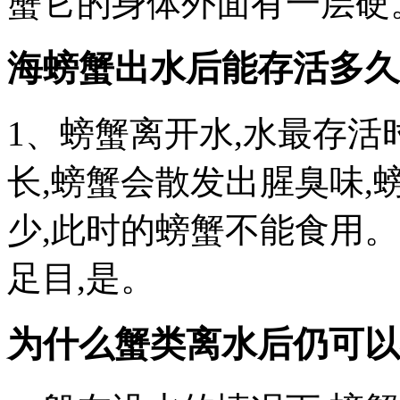
蟹它的身体外面有一层硬
海螃蟹出水后能存活多久
1、螃蟹离开水,水最存活
长,螃蟹会散发出腥臭味
少,此时的螃蟹不能食用。
足目,是。
为什么蟹类离水后仍可以