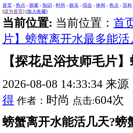
首页
-
热点
-
探索
-
知识
-
时尚
-
娱乐
-
综合
-
休闲
-
焦点
-
百科
[
设为首页
] [
加入收藏
]
当前位置:
当前位置：
首
片】螃蟹离开水最多能活
【探花足浴技师毛片】
2026-08-08 14:33:34 来
得
时尚
604次
作者：
点击:
螃蟹离开水能活几天?螃