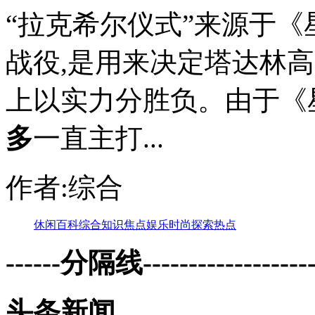
“拉克希尔仪式”来源于《
战役,是用来决定塔达林
上以实力分胜负。由于《
多
一直主打...
作者:综合
休闲
百科
综合
知识
焦点
娱乐
时尚
探索
热点
------分隔线--------------------
头条新闻