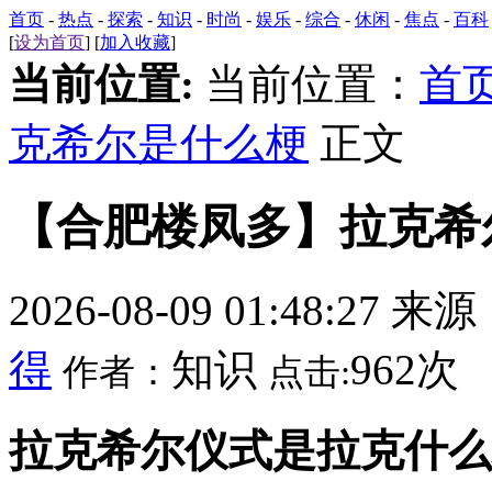
首页
-
热点
-
探索
-
知识
-
时尚
-
娱乐
-
综合
-
休闲
-
焦点
-
百科
[
设为首页
] [
加入收藏
]
当前位置:
当前位置：
首
克希尔是什么梗
正文
【合肥楼凤多】拉克希
2026-08-09 01:48:27 来
得
知识
962次
作者：
点击:
拉克希尔仪式是拉克什么