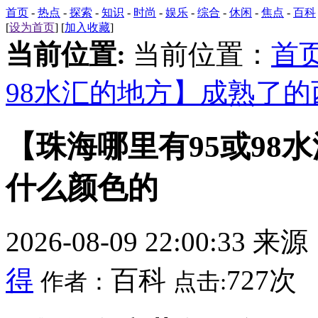
首页
-
热点
-
探索
-
知识
-
时尚
-
娱乐
-
综合
-
休闲
-
焦点
-
百科
[
设为首页
] [
加入收藏
]
当前位置:
当前位置：
首
98水汇的地方】成熟了
【珠海哪里有95或98
什么颜色的
2026-08-09 22:00:33 来
得
百科
727次
作者：
点击: