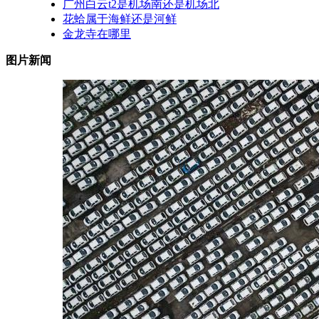
广州白云t2是机场南还是机场北
花蛤属于海鲜还是河鲜
金龙寺在哪里
图片新闻