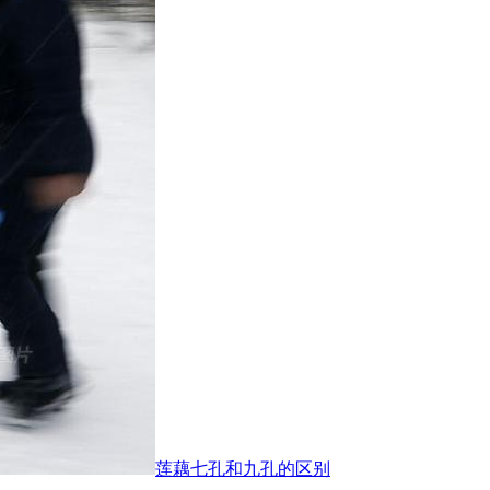
莲藕七孔和九孔的区别