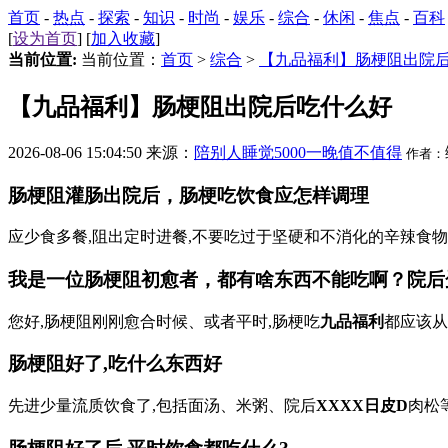
首页
-
热点
-
探索
-
知识
-
时尚
-
娱乐
-
综合
-
休闲
-
焦点
-
百科
[
设为首页
] [
加入收藏
]
当前位置:
当前位置：
首页
>
综合
>
【九品福利】肠梗阻出院
【九品福利】肠梗阻出院后吃什么好
2026-08-06 15:04:50 来源：
陪别人睡觉5000一晚值不值得
作者：
肠梗阻灌肠出院后，肠梗吃饮食应怎样调理
应少食多餐,阻出定时进餐,不要吃过于坚硬和不消化的辛辣食物,可吃
我是一位肠梗阻初愈者，都有啥东西不能吃啊？院后
您好,肠梗阻刚刚愈合时候、或者平时,肠梗吃
九品福利
都应该从
肠梗阻好了,吃什么东西好
先进少量流质饮食了,包括面汤、米粥、院后
XXXX日皮D
肉松