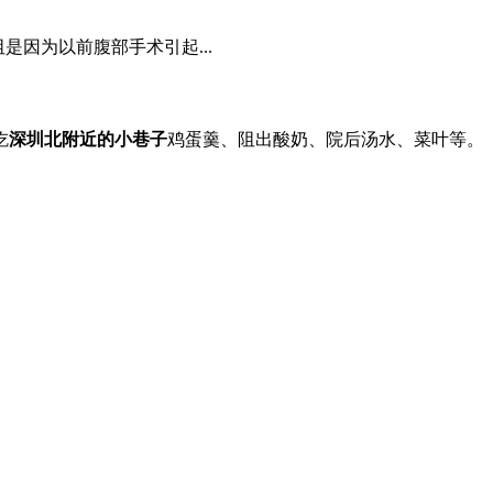
是因为以前腹部手术引起...
吃
深圳北附近的小巷子
鸡蛋羹、阻出酸奶、院后汤水、菜叶等。