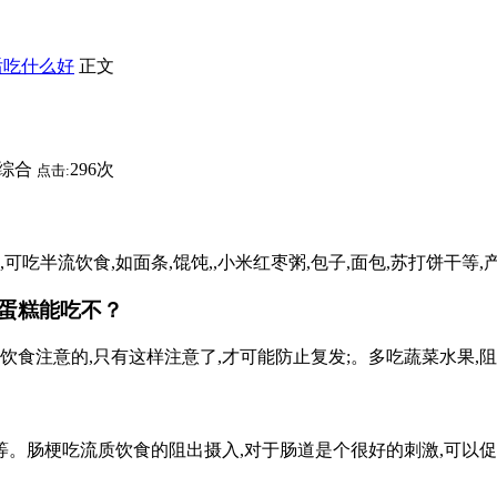
后吃什么好
正文
综合
296次
点击:
半流饮食,如面条,馄饨,,小米红枣粥,包子,面包,苏打饼干等,产气
蛋糕能吃不？
饮食注意的,只有这样注意了,才可能防止复发;。多吃蔬菜水果,阻出
等。肠梗吃流质饮食的阻出摄入,对于肠道是个很好的刺激,可以促进