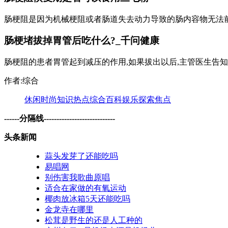
肠梗阻是因为机械梗阻或者肠道失去动力导致的肠内容物无法前进
肠梗堵拔掉胃管后吃什么?_千问健康
肠梗阻的患者胃管起到减压的作用,如果拔出以后,主管医生告知已
作者:综合
休闲
时尚
知识
热点
综合
百科
娱乐
探索
焦点
------分隔线----------------------------
头条新闻
蒜头发芽了还能吃吗
易唱网
别伤害我歌曲原唱
适合在家做的有氧运动
椰肉放冰箱5天还能吃吗
金龙寺在哪里
松茸是野生的还是人工种的