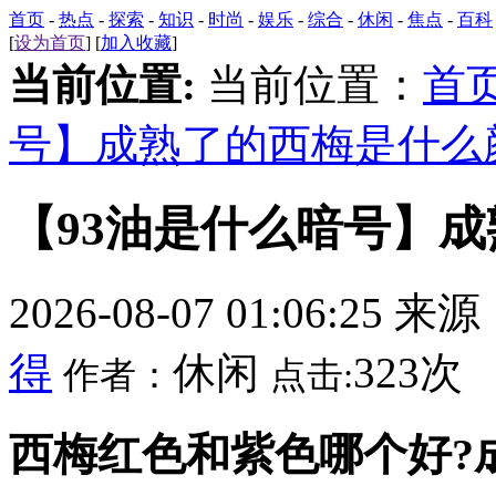
首页
-
热点
-
探索
-
知识
-
时尚
-
娱乐
-
综合
-
休闲
-
焦点
-
百科
[
设为首页
] [
加入收藏
]
当前位置:
当前位置：
首
号】成熟了的西梅是什么
【93油是什么暗号】
2026-08-07 01:06:25 来
得
休闲
323次
作者：
点击:
西梅红色和紫色哪个好?