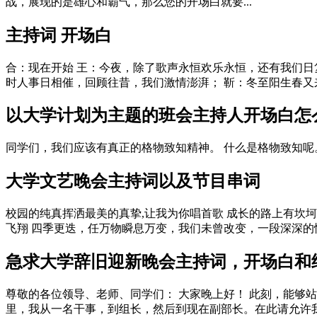
战，展现的是雄心和霸气，那么您的开场白就要...
主持词 开场白
合：现在开始 王：今夜，除了歌声永恒欢乐永恒，还有我们日
时人事日相催，回顾往昔，我们激情澎湃； 靳：冬至阳生春又来，
以大学计划为主题的班会主持人开场白怎
同学们，我们应该有真正的格物致知精神。 什么是格物致知
大学文艺晚会主持词以及节目串词
校园的纯真挥洒最美的真挚,让我为你唱首歌 成长的路上有坎
飞翔 四季更迭，任万物瞬息万变，我们未曾改变，一段深深的情，
急求大学辞旧迎新晚会主持词，开场白和
尊敬的各位领导、老师、同学们： 大家晚上好！ 此刻，能够站
里，我从一名干事，到组长，然后到现在副部长。在此请允许我，