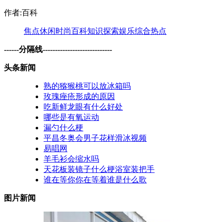
作者:百科
焦点
休闲
时尚
百科
知识
探索
娱乐
综合
热点
------分隔线----------------------------
头条新闻
熟的猕猴桃可以放冰箱吗
玫瑰痤疮形成的原因
吃新鲜龙眼有什么好处
哪些是有氧运动
漏勺什么梗
平昌冬奥会男子花样滑冰视频
易唱网
羊毛衫会缩水吗
天花板装镜子什么梗浴室装把手
谁在等你你在等着谁是什么歌
图片新闻