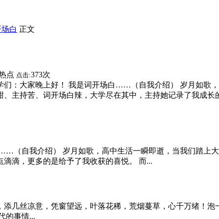
开场白
正文
热点
373次
点击:
们：大家晚上好！ 我是词开场白……（自我介绍） 岁月如歌
甜、主持苦、词开场白辣，大学尽在其中，主持她记录了我成长
……（自我介绍） 岁月如歌，高中生活一瞬即逝，当我们踏上
点滴滴，更多的是给予了我收获的喜悦。 而...
，添几丝凉意，凭窗望远，叶落花稀，荒烟蔓草，心千万绪！泡
事情...