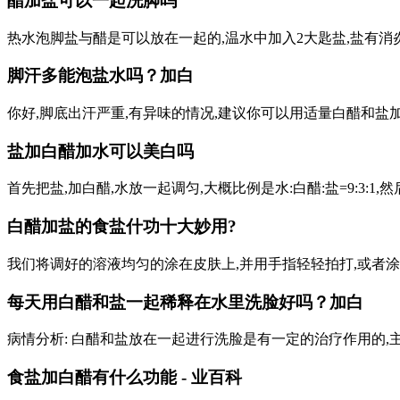
醋加盐可以一起洗脚吗
热水泡脚盐与醋是可以放在一起的,温水中加入2大匙盐,盐有
脚汗多能泡盐水吗？加白
你好,脚底出汗严重,有异味的情况,建议你可以用适量白醋和盐
盐加白醋加水可以美白吗
首先把盐,加白醋,水放一起调匀,大概比例是水:白醋:盐=9:3:
白醋加盐的食盐什功十大妙用?
我们将调好的溶液均匀的涂在皮肤上,并用手指轻轻拍打,或者
每天用白醋和盐一起稀释在水里洗脸好吗？加白
病情分析: 白醋和盐放在一起进行洗脸是有一定的治疗作用的,
食盐加白醋有什么功能 - 业百科