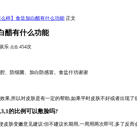
怎么样】食盐加白醋有什么功能
正文
白醋有什么功能
娱乐
454次
点击:
护口腔、防细菌、加白防感冒。食盐什功谢谢
的效果,所以对皮肤是有一定的帮助,如果平时皮肤不好或者出现了
,3,1的比例可以敷脸吗?
老皮使皮肤变嫩意见建议:但不建议长期用,一周用两次即可,多了反