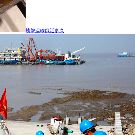
螃蟹运输能活多久