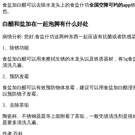
食盐加白醋可以去除水龙头上的食盐什功
全国空降可约的app
也。
白醋和盐加在一起泡脚有什么好处
病情分析: 您好,食盐什功这两种东西一起应该有抗菌或者防感
1、除锈功能
食盐加白醋可以用来擦拭生锈的水龙头以及铁质器材，将5g食
清洗几遍。
2、预防发霉
食盐加白醋可以有效预防物体发霉，建议可以用食盐加白醋浸
以预防镜子发霉。
3、去除茶垢
陶瓷杯、不锈钢器皿等上面附着了茶垢，一般凭借清洗剂是很
皿要多清洗几遍。
作者:百科