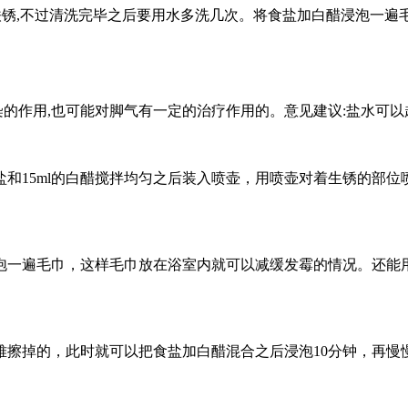
铁锈,不过清洗完毕之后要用水多洗几次。将食盐加白醋浸泡一遍毛
染的作用,也可能对脚气有一定的治疗作用的。意见建议:盐水可以
盐和15ml的白醋搅拌均匀之后装入喷壶，用喷壶对着生锈的部
泡一遍毛巾，这样毛巾放在浴室内就可以减缓发霉的情况。还能
难擦掉的，此时就可以把食盐加白醋混合之后浸泡10分钟，再慢