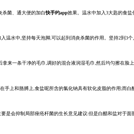
消炎杀菌、通大便的加白
快手约app
效果。温水中加入3大匙的食盐
加入温水中,坚持每天泡脚,可以起到消炎杀菌的作用。坚持2到3
1,然后拿来一条干净的毛巾,调好的混合液润湿毛巾,然后均匀擦在脸
涂在手上和胳膊上,食盐呢所含的氯化钠具有软化皮脂的作用;而
主要是会抑制局部痤疮杆菌的生长意见建议:但是白醋和盐对于面