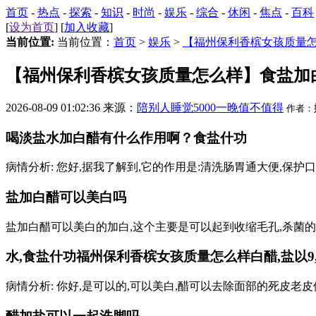
首页
-
热点
-
探索
-
知识
-
时尚
-
娱乐
-
综合
-
休闲
-
焦点
-
百科
[
设为首页
] [
加入收藏
]
当前位置:
当前位置：
首页
>
娱乐
>
【福州保利香槟女孩质量
【福州保利香槟女孩质量怎么样】食盐加
2026-08-09 01:02:36 来源：
陪别人睡觉5000一晚值不值得
作者：
喝淡盐水加白醋有什么作用啊？食盐什功
病情分析: 您好,据我了解到,它的作用是:清洗肠胃通大便,保
盐加白醋可以美白吗
盐加白醋可以美白的加白,这个主要是可以起到收缩毛孔,杀菌
水,食盐什功
福州保利香槟女孩质量怎么样
白醋,盐以9
病情分析: 你好,是可以的,可以美白,醋可以去除面部的死皮