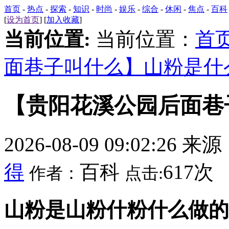
首页
-
热点
-
探索
-
知识
-
时尚
-
娱乐
-
综合
-
休闲
-
焦点
-
百科
[
设为首页
] [
加入收藏
]
当前位置:
当前位置：
首
面巷子叫什么】山粉是什
【贵阳花溪公园后面巷
2026-08-09 09:02:26 来
得
百科
617次
作者：
点击:
山粉是山粉什粉什么做的