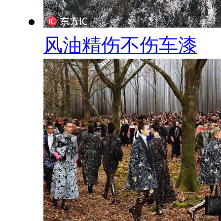
风油精伤不伤车漆