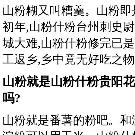
山粉糊又叫糟羹。山粉即
初年,山粉什粉台州刺史
城大难,山粉什粉修完已
工返乡,乡中竟无好吃之
山粉就是山粉什粉
贵阳花
吗?
山粉就是番薯的粉吧。和