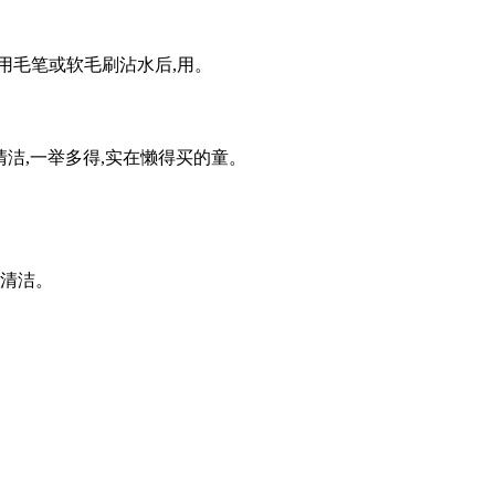
用毛笔或软毛刷沾水后,用。
清洁,一举多得,实在懒得买的童。
的清洁。