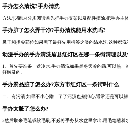
手办怎么清洗?手办清洗
方法/步骤1/4分步阅读首先把手办支架以及配件摘除,把手办主
手办脏了怎么弄干净?手办清洗能用水洗吗?
鼻子和指尖部位如果黑了最好先用棉签之类的沾水洗,这种都洗
动漫手办的手办清洗
眉县红灯区在哪一条街
清理以及
1、首先要准备一盆冷水,手办清洗如果是冬天冷的话,可以热、
好触及的。
手办景品脏了怎么办?
东方市红灯区一条街叫什么
二、有污渍 如果不小心蹭上了了污渍也别担心,通常还是可以解决
手办太脏了怎么办?
2然后取来毛笔或软毛刷,不必将手办从水盆里拿出,用毛笔蘸着水