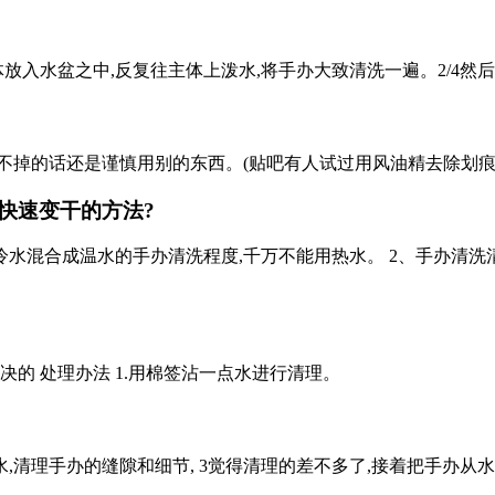
体放入水盆之中,反复往主体上泼水,将手办大致清洗一遍。2/4
不掉的话还是谨慎用别的东西。(贴吧有人试过用风油精去除划
快速变干的方法?
冷水混合成温水的手办清洗程度,千万不能用热水。 2、手办清洗
的 处理办法 1.用棉签沾一点水进行清理。
,清理手办的缝隙和细节, 3觉得清理的差不多了,接着把手办从水