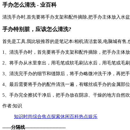
手办怎么清洗 - 业百科
清洗手办时,首先要将手办支架和配件摘除,把手办主体放入水盆
手办特别脏，应该怎么清洗?
首先是工具,我比较推荐的是笔记本/相机清洁套装,电脑城有售,
1、清洗手办时，首先要将手办支架和配件摘除，把手办主体
2、将手办从水里拿出，用毛笔或软毛刷沾水后，用毛笔或毛
3、清洗完手办的细节和缝隙后，将手办略微冲洗干净，再把
4、最后需要将手办的配件清洗一遍，有螺丝或手办的金属部
5、手办完全擦拭干净后，把手办放在阴凉、干燥的地方自然
作者:知识
知识
时尚
综合
焦点
探索
休闲
百科
热点
娱乐
------分隔线----------------------------