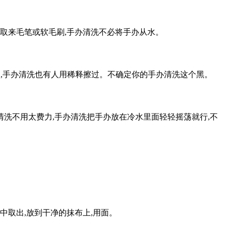
然后取来毛笔或软毛刷,手办清洗不必将手办从水。
痕,手办清洗也有人用稀释擦过。不确定你的手办清洗这个黑。
清洗不用太费力,手办清洗把手办放在冷水里面轻轻摇荡就行,不
中取出,放到干净的抹布上,用面。