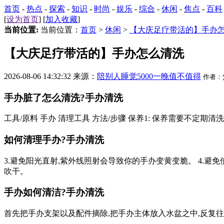
首页
-
热点
-
探索
-
知识
-
时尚
-
娱乐
-
综合
-
休闲
-
焦点
-
百科
[
设为首页
] [
加入收藏
]
当前位置:
当前位置：
首页
>
休闲
>
【大庆足疗带活的】手办
【大庆足疗带活的】手办怎么清洗
2026-08-06 14:32:32 来源：
陪别人睡觉5000一晚值不值得
作者：
手办脏了怎么清洗?手办清洗
工具/原料 手办 清理工具 方法/步骤 保养1: 保养需要不定
如何清理手办?手办清洗
3.避免阳光直射,紫外线照射会导致你的手办变黄变脆。 4.避
吹干。
手办如何清洁?手办清洗
首先把手办支架以及配件摘除,把手办主体放入水盆之中,反复