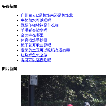
头条新闻
广州白云t2是机场南还是机场北
牛奶加水可以喝吗
甄嬛传钮钴禄是什么梗
羊毛衫会缩水吗
金龙寺在哪里
体育锻炼手抄报
栀子花开歌曲原唱
发芽的土豆可以吃吗有没有毒
红烧鲤鱼怎么做
寿司可以隔夜吃吗
图片新闻