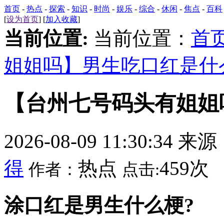
首页
-
热点
-
探索
-
知识
-
时尚
-
娱乐
-
综合
-
休闲
-
焦点
-
百科
[
设为首页
] [
加入收藏
]
当前位置:
当前位置：
首
姐姐吗】男生吃口红是什
【台州七号码头有姐姐
2026-08-09 11:30:34 来
得
热点
459次
作者：
点击:
涂口红是男生什么梗?