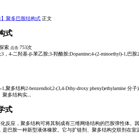
题】聚多巴胺结构式
正文
构式
探索
753次
点击:
-羟酪胺;Dopamine;4-(2-minoethyl)-1,巴胺2-benzendiol;
-1,聚多结构2-benzendiol;2-(3,4-Dihy-droxy phenyl)ethyl
多结构实...
学式
联固化反应，聚多结构可将其制成有三维网络结构的巴胺弹性体。
是巴胺一种新型液体橡胶。它与扩链剂、聚多结构交联剂在室温或