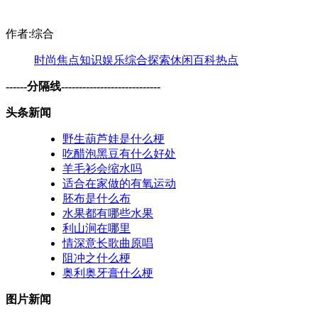
作者:综合
时尚
焦点
知识
娱乐
综合
探索
休闲
百科
热点
------分隔线----------------------------
头条新闻
野生葫芦娃是什么梗
吃醋泡黑豆有什么好处
羊毛衫会缩水吗
适合在家做的有氧运动
胚布是什么布
水果都有哪些水果
利山涧在哪里
情深意长歌曲原唱
阻冲之什么梗
奥利奥牙膏什么梗
图片新闻