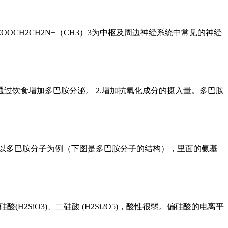
OCH2CH2N+（CH3）3为中枢及周边神经系统中常见的神经
过饮食增加多巴胺分泌。 2.增加抗氧化成分的摄入量。多巴胺
以多巴胺分子为例（下图是多巴胺分子的结构），里面的氨基
2SiO3)、二硅酸 (H2Si2O5)，酸性很弱。偏硅酸的电离平