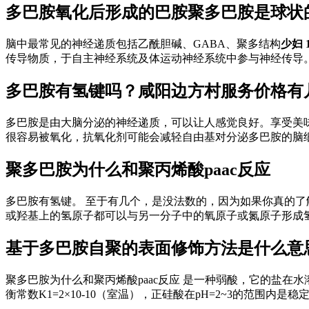
多巴胺氧化后形成的巴胺聚多巴胺是球状
脑中最常见的神经递质包括乙酰胆碱、GABA、聚多结构
少妇 1
传导物质，于自主神经系统及体运动神经系统中参与神经传导。 γ
多巴胺有氢键吗？
咸阳边方村服务价格
有
多巴胺是由大脑分泌的神经递质，可以让人感觉良好。享受美味
很容易被氧化，抗氧化剂可能会减轻自由基对分泌多巴胺的脑细胞
聚多巴胺为什么和聚丙烯酸paac反应
多巴胺有氢键。 至于有几个，是没法数的，因为如果你真的
或羟基上的氢原子都可以与另一分子中的氧原子或氮原子形成氢键
基于多巴胺自聚的表面修饰方法是什么意
聚多巴胺为什么和聚丙烯酸paac反应 是一种弱酸，它的盐在水溶液
衡常数K1=2×10-10（室温），正硅酸在pH=2~3的范围内是稳定的