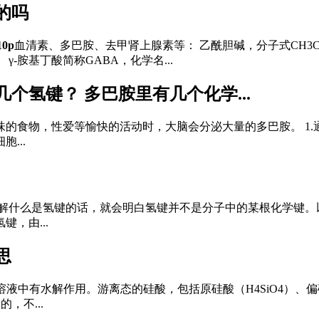
的吗
0p
血清素、多巴胺、去甲肾上腺素等： 乙酰胆碱，分子式CH3CO
-胺基丁酸简称GABA，化学名...
几个氢键？ 多巴胺里有几个化学...
的食物，性爱等愉快的活动时，大脑会分泌大量的多巴胺。 1.通
...
了解什么是氢键的话，就会明白氢键并不是分子中的某根化学键。
，由...
思
中有水解作用。游离态的硅酸，包括原硅酸（H4SiO4）、偏硅酸(H
，不...