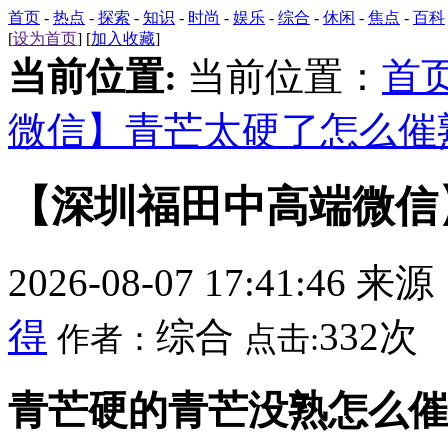
首页
-
热点
-
探索
-
知识
-
时尚
-
娱乐
-
综合
-
休闲
-
焦点
-
百科
[
设为首页
] [
加入收藏
]
当前位置:
当前位置：
首
微信】青芒太硬了怎么催
【深圳福田中高端微信
2026-08-07 17:41:46 来
得
综合
332次
作者：
点击:
青芒硬的青芒没熟怎么催