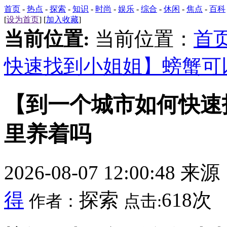
首页
-
热点
-
探索
-
知识
-
时尚
-
娱乐
-
综合
-
休闲
-
焦点
-
百科
[
设为首页
] [
加入收藏
]
当前位置:
当前位置：
首
快速找到小姐姐】螃蟹可
【到一个城市如何快速
里养着吗
2026-08-07 12:00:48 来
得
探索
618次
作者：
点击: