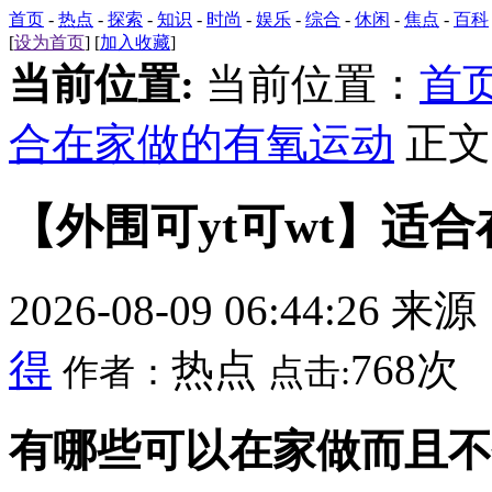
首页
-
热点
-
探索
-
知识
-
时尚
-
娱乐
-
综合
-
休闲
-
焦点
-
百科
[
设为首页
] [
加入收藏
]
当前位置:
当前位置：
首
合在家做的有氧运动
正文
【外围可yt可wt】适
2026-08-09 06:44:26 来
得
热点
768次
作者：
点击:
有哪些可以在家做而且不