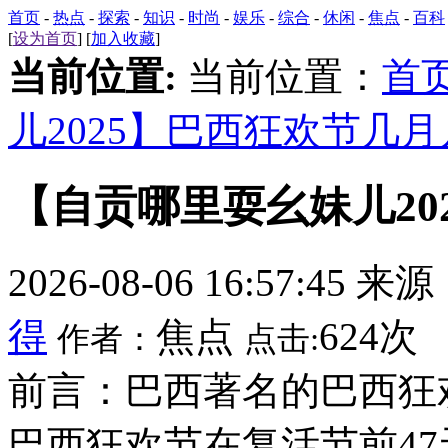
首页
-
热点
-
探索
-
知识
-
时尚
-
娱乐
-
综合
-
休闲
-
焦点
-
百科
[
设为首页
] [
加入收藏
]
当前位置:
当前位置：
首
儿2025】巴西狂欢节几
【自贡哪里耍幺妹儿20
2026-08-06 16:57:45 来
得
焦点
624次
作者：
点击:
前言：巴西著名的巴西狂
巴西狂欢节在复活节前4