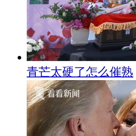
青芒太硬了怎么催熟