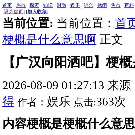
首页
-
热点
-
探索
-
知识
-
时尚
-
娱乐
-
综合
-
休闲
-
焦点
-
百科
[
设为首页
] [
加入收藏
]
当前位置:
当前位置：
首
梗概是什么意思啊
正文
【广汉向阳洒吧】梗概
2026-08-09 01:27:13 来
得
娱乐
363次
作者：
点击:
内容梗概是梗概什么意思