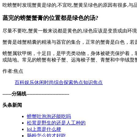
吃螃蟹时发现蟹黄是绿的,不宜吃,蟹黄呈绿色的原因有很多,
蒸完的螃蟹蟹膏的位置都是绿色的汤?
尽量不要吃,蟹黄一般来说都是黄色的,绿色应该是变质或由环
蟹膏是雄蟹精囊的精液与器官的集合，正常的蟹膏是白色，若
螃蟹属软甲纲，十足目，是甲壳类动物，身体被硬壳保护着，
或陆地。常见的螃蟹有梭子蟹、远海梭子蟹、青蟹和中华绒螯
作者:焦点
百科
娱乐
休闲
时尚
综合
探索
热点
知识
焦点
------分隔线----------------------------
头条新闻
螃蟹吐泡泡还能吃吗
松茸是野生的还是人工种的
lol上票是什么梗
肠粉怎么炒才好吃