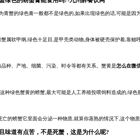
蟹绿色的螃蟹膏能食用吗?-九州醉餐饮网
为青蟹的绿色膏一般都不是绿色的,如果出现绿色的话,可能是因
螃蟹属软甲纲,绿色十足目,是甲壳类动物,身体被硬壳保护着,靠
,与品种、产地、细菌、污染、时令等都有关系。蟹黄是
怎么在微信
像这种绿色蟹黄的螃蟹,最大可能是人工养殖投喂饲料造成的,绿色
亡的螃蟹它里面会分泌一种物质,就算你蒸熟的情况下,这个物
且味道有点苦，不是死蟹，这是为什么呢?