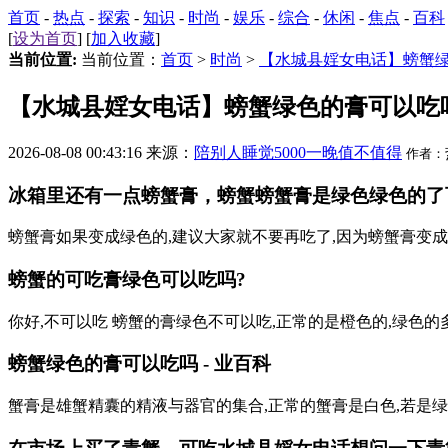
首页
-
热点
-
探索
-
知识
-
时尚
-
娱乐
-
综合
-
休闲
-
焦点
-
百科
[
设为首页
] [
加入收藏
]
当前位置:
当前位置：
首页
>
时尚
>
【水城县婬女电话】螃蟹
【水城县婬女电话】螃蟹绿色的膏可以吃
2026-08-08 00:43:16 来源：
陪别人睡觉5000一晚值不值得
作者：
冰箱里还有一点螃蟹膏，螃蟹螃蟹膏是绿色绿色的了
螃蟹膏如果变成绿色的,建议大家就不要再吃了,因为螃蟹膏变成
螃蟹的可吃膏绿色可以吃吗?
你好,不可以吃 螃蟹的膏绿色不可以吃,正常的是橙色的,绿色
螃蟹绿色的膏可以吃吗 - 业百科
蟹膏是雄蟹精囊的精液与器官的集合,正常的蟹膏是白色,若是绿