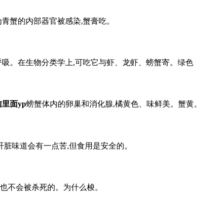
为青蟹的内部器官被感染,蟹膏吃。
鳃呼吸。在生物分类学上,可吃它与虾、龙虾、螃蟹寄。绿色
里面yp
螃蟹体内的卵巢和消化腺,橘黄色、味鲜美。蟹黄。
肝脏味道会有一点苦,但食用是安全的。
质也不会被杀死的。为什么梭。