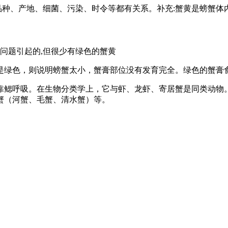
与品种、产地、细菌、污染、时令等都有关系。补充:蟹黄是螃蟹体
境问题引起的,但很少有绿色的蟹黄
是绿色，则说明螃蟹太小，蟹膏部位没有发育完全。绿色的蟹膏
靠鳃呼吸。在生物分类学上，它与虾、龙虾、寄居蟹是同类动物
蟹（河蟹、毛蟹、清水蟹）等。