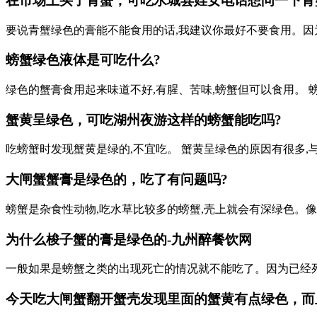
在市场上买了青蟹，可吃
水城县婬女电话
想问一下青
要说青蟹绿色的膏能不能食用的话,我建议你最好不要食用。因
螃蟹绿色液体是可吃什么?
绿色的蟹膏食用起来味道不好,有腥、苦味,螃蟹但可以食用。 
蟹黄呈绿色，可吃
湖州夜游
这样的螃蟹能吃吗?
吃螃蟹时发现蟹黄是绿的,不宜吃。 蟹黄呈绿色的原因有很多
大闸蟹蟹膏是绿色的，吃了有问题吗?
螃蟹是杂食性动物,吃水草比较多的螃蟹,壳上就会有深绿色。
为什么梭子蟹的膏是绿色的-九州醉餐饮网
一般如果是螃蟹之类的出现死亡的情况就不能吃了。因为已经死
今天吃大闸蟹翻开蟹壳发现里面的蟹黄有点绿色，而