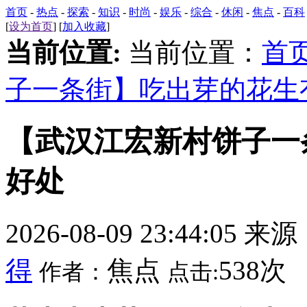
首页
-
热点
-
探索
-
知识
-
时尚
-
娱乐
-
综合
-
休闲
-
焦点
-
百科
[
设为首页
] [
加入收藏
]
当前位置:
当前位置：
首
子一条街】吃出芽的花生
【武汉江宏新村饼子一
好处
2026-08-09 23:44:05 来
得
焦点
538次
作者：
点击: