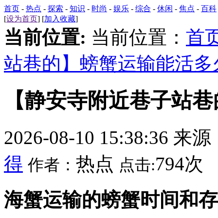
首页
-
热点
-
探索
-
知识
-
时尚
-
娱乐
-
综合
-
休闲
-
焦点
-
百科
[
设为首页
] [
加入收藏
]
当前位置:
当前位置：
首
站巷的】螃蟹运输能活多
【静安寺附近巷子站巷
2026-08-10 15:38:36 来
得
热点
794次
作者：
点击:
海蟹运输的螃蟹时间和存