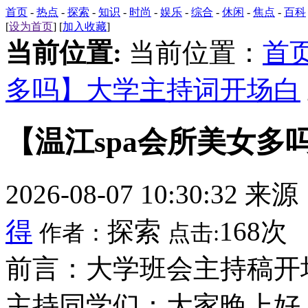
首页
-
热点
-
探索
-
知识
-
时尚
-
娱乐
-
综合
-
休闲
-
焦点
-
百科
[
设为首页
] [
加入收藏
]
当前位置:
当前位置：
首
多吗】大学主持词开场白
【温江spa会所美女多
2026-08-07 10:30:32 来
得
探索
168次
作者：
点击:
前言：大学班会主持稿开
主持同学们：大家晚上好