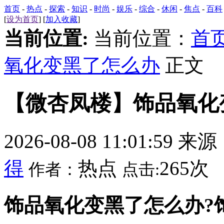
首页
-
热点
-
探索
-
知识
-
时尚
-
娱乐
-
综合
-
休闲
-
焦点
-
百科
[
设为首页
] [
加入收藏
]
当前位置:
当前位置：
首
氧化变黑了怎么办
正文
【微杏凤楼】饰品氧化
2026-08-08 11:01:59 来
得
热点
265次
作者：
点击:
饰品氧化变黑了怎么办?