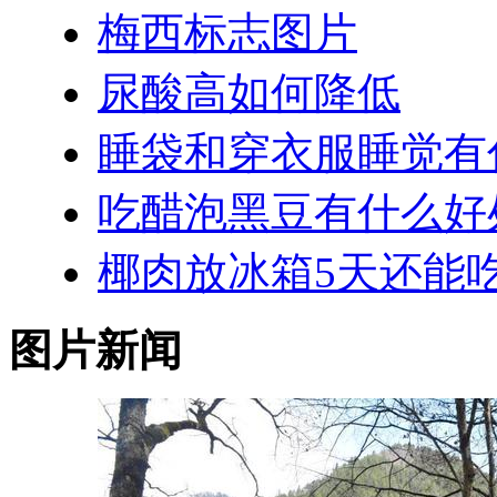
梅西标志图片
尿酸高如何降低
睡袋和穿衣服睡觉有
吃醋泡黑豆有什么好
椰肉放冰箱5天还能
图片新闻