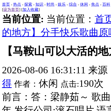
首页
-
热点
-
探索
-
知识
-
时尚
-
娱乐
-
综合
-
休闲
-
焦点
-
百科
[
设为首页
] [
加入收藏
]
当前位置:
当前位置：
首
的地方】分手快乐歌曲原
【马鞍山可以大活的地
2026-08-06 16:31:11 来
得
休闲
190次
作者：
点击:
前言：答：梁静茹～ 歌曲名
年 发行公司:滚石唱片 语