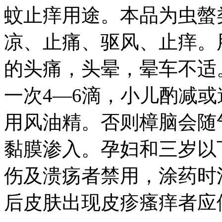
蚊止痒用途。本品为虫螫
凉、止痛、驱风、止痒。
的头痛，头晕，晕车不适
一次4—6滴，小儿酌减
用风油精。否则樟脑会随
黏膜渗入。孕妇和三岁以
伤及溃疡者禁用，涂药时
后皮肤出现皮疹瘙痒者应