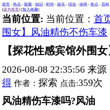
首页
-
热点
-
探索
-
知识
-
时尚
-
娱乐
-
综合
-
休闲
-
焦点
-
百科
[
设为首页
] [
加入收藏
]
当前位置:
当前位置：
首
围女】风油精伤不伤车漆
【探花性感宾馆外围女
2026-08-08 22:35:56 来
得
探索
359次
作者：
点击:
风油精伤车漆吗?风油