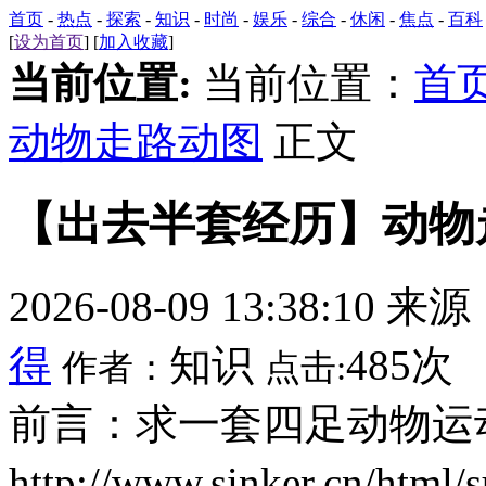
首页
-
热点
-
探索
-
知识
-
时尚
-
娱乐
-
综合
-
休闲
-
焦点
-
百科
[
设为首页
] [
加入收藏
]
当前位置:
当前位置：
首
动物走路动图
正文
【出去半套经历】动物
2026-08-09 13:38:10 来
得
知识
485次
作者：
点击:
前言：求一套四足动物运
http://www.sinker.cn/htm