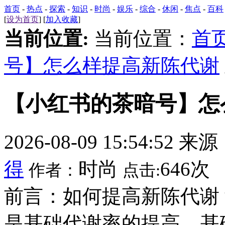
首页
-
热点
-
探索
-
知识
-
时尚
-
娱乐
-
综合
-
休闲
-
焦点
-
百科
[
设为首页
] [
加入收藏
]
当前位置:
当前位置：
首
号】怎么样提高新陈代谢
【小红书的茶暗号】怎
2026-08-09 15:54:52 来
得
时尚
646次
作者：
点击:
前言：如何提高新陈代谢
是基础代谢率的提高，基