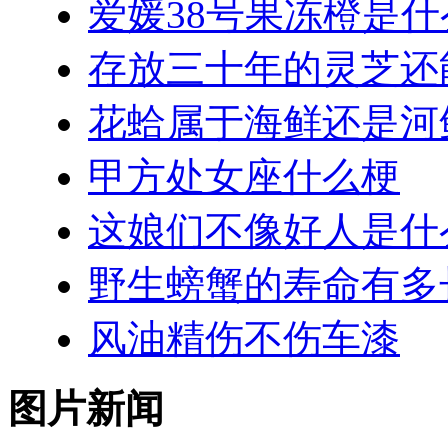
爱媛38号果冻橙是
存放三十年的灵芝还
花蛤属于海鲜还是河
甲方处女座什么梗
这娘们不像好人是什
野生螃蟹的寿命有多
风油精伤不伤车漆
图片新闻