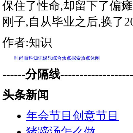
保住了性命,却留下了偏
刚子,自从毕业之后,换了20几
作者:知识
时尚
百科
知识
娱乐
综合
焦点
探索
热点
休闲
------分隔线--------------------
头条新闻
年会节目创意节目
猪蹄汤怎么做