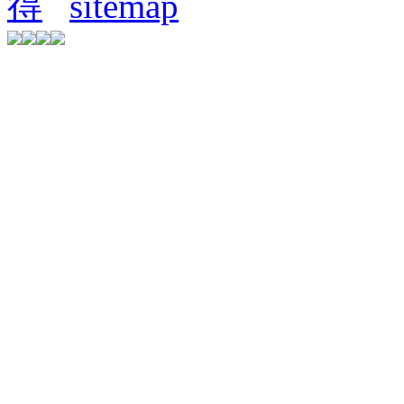
得
sitemap