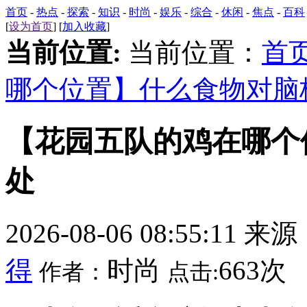
首页
-
热点
-
探索
-
知识
-
时尚
-
娱乐
-
综合
-
休闲
-
焦点
-
百科
[
设为首页
] [
加入收藏
]
当前位置:
当前位置：
首
哪个位置】什么食物对脑
【花园五队的鸡在哪个
处
2026-08-06 08:55:11 来
得
时尚
663次
作者：
点击: