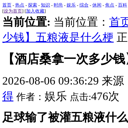
首页
-
热点
-
探索
-
知识
-
时尚
-
娱乐
-
综合
-
休闲
-
焦点
-
百科
[
设为首页
] [
加入收藏
]
当前位置:
当前位置：
首
少钱】五粮液是什么梗
正
【酒店桑拿一次多少钱
2026-08-06 09:36:29 来
得
娱乐
476次
作者：
点击:
足球输了被灌五粮液什么