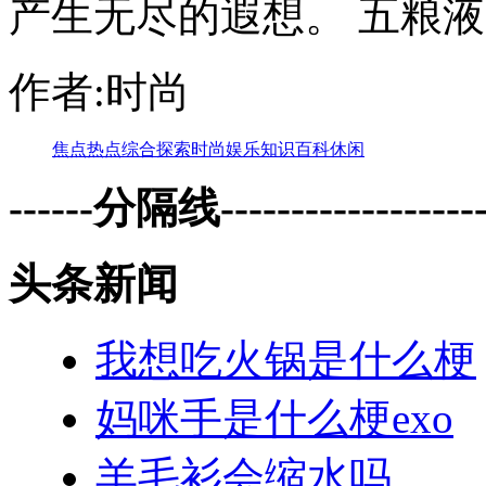
产生无尽的遐想。 五粮液内
作者:时尚
焦点
热点
综合
探索
时尚
娱乐
知识
百科
休闲
------分隔线--------------------
头条新闻
我想吃火锅是什么梗
妈咪手是什么梗exo
羊毛衫会缩水吗