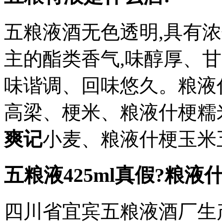
五粮液酒无色透明,具有浓
主的酯类香气,味醇厚、
味谐调、回味悠久。粮液
高梁、梗米、粮液什梗糯
爽记
小麦、粮液什梗玉米五.
五粮液425ml真假?粮液
四川省宜宾五粮液酒厂生产