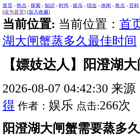
首页
-
热点
-
探索
-
知识
-
时尚
-
娱乐
-
综合
-
休闲
-
焦点
-
百科
[
设为首页
] [
加入收藏
]
当前位置:
当前位置：
首
湖大闸蟹蒸多久最佳时间
【嫖妓达人】阳澄湖大
2026-08-07 04:42:30 来
得
娱乐
266次
作者：
点击:
阳澄湖大闸蟹需要蒸多久