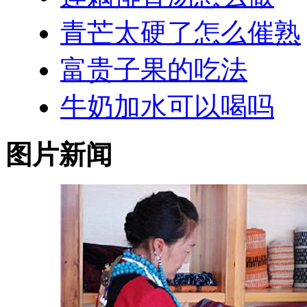
青芒太硬了怎么催熟
富贵子果的吃法
牛奶加水可以喝吗
图片新闻