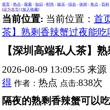
首页
-
热点
-
探索
-
知识
-
时尚
-
娱乐
-
综合
-
休闲
-
焦点
-
百科
[
设为首页
] [
加入收藏
]
当前位置:
当前位置：
首
茶】熟剩香辣蟹过夜能吃
【深圳高端私人茶】熟
2026-08-09 13:09:55 来
得
热点
838次
作者：
点击:
隔夜的熟剩香辣蟹可以吃