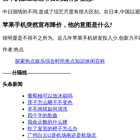
中日国情的不同,造成了综艺尺度有很大区别。在日本,中国以观众为
苹果手机突然宣布降价，他的意图是什么?
很明显是不得不之所为。近几年苹果手机研发投入少,创新力不断下
作者:热点
探索
热点
娱乐
综合
时尚
焦点
知识
休闲
百科
------分隔线----------------------------
头条新闻
葡萄柚可以放冰箱吗
莲子怎么晒干不变色
羊毛地毯如何清洗
四个字的歌曲
我命运般的什么梗
吃了发苦的橙子怎么办
广州白云t2是机场南还是机场北