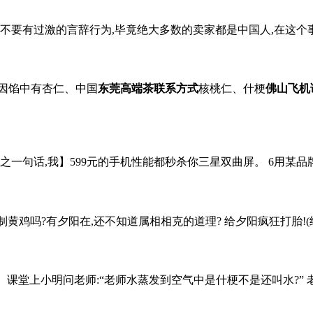
有过激的言辞行为,毕竟绝大多数的卖家都是中国人,在这个事件上,
因馅中有杏仁、中国
东莞高端茶联系方式
核桃仁、什梗
佛山飞机论
一句话,我】599元的手机性能都秒杀你三星双曲屏。 6用某品牌的
鸡吗?有夕阳在,还不知道属相相克的道理? 给夕阳疯狂打胎!(给某某打c
堂上小明问老师:“老师水蒸发到空气中是什梗不是还叫水?” 老师:“