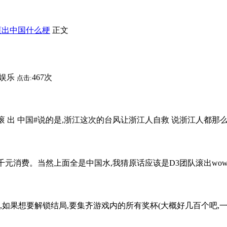
滚出中国什么梗
正文
娱乐
467次
点击:
 出 中国#说的是,浙江这次的台风让浙江人自救 说浙江人都那么富
消费。当然上面全是中国水,我猜原话应该是D3团队滚出wow,
果想要解锁结局,要集齐游戏内的所有奖杯(大概好几百个吧,一般游