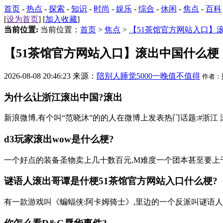
首页
-
热点
-
探索
-
知识
-
时尚
-
娱乐
-
综合
-
休闲
-
焦点
-
百科
[
设为首页
] [
加入收藏
]
当前位置:
当前位置：
首页
>
焦点
>
【51茶馆官方网站入口】
【51茶馆官方网站入口】滚出中国什么梗
2026-08-08 20:46:23 来源：
陪别人睡觉5000一晚值不值得
作者：
为什么让浙江滚出中国?滚出
新浪微博,有个叫“范晓沐”的的人在微博上发表热门话题:#浙江 滚
d3玩家滚出wow是什么梗?
一个好点的装备圣物卖上几十数百元,M难度一个团本甚至要上千元
谜语人滚出哥谭是什梗
51茶馆官方网站入口
什么梗?
有一款游戏叫《蝙蝠侠:阿卡姆骑士》,里边的一个反派叫谜语人,如