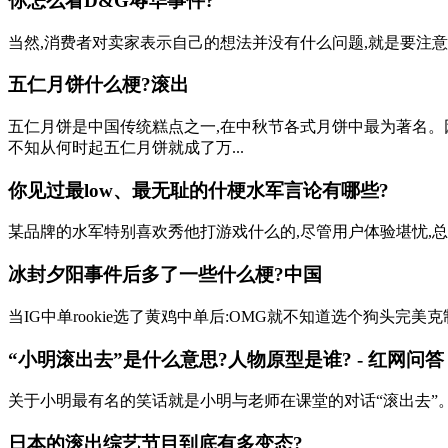
你怎么看D&G辱华事件?
当然,消费者对卖家表示自己的想法并没有什么问题,就是要注意不要
五仁月饼什么梗?滚出
五仁月饼是中国传统糕点之一,在中秋节各式月饼中最为著名。
不知从何时起五仁月饼就成了万...
你见过最low、最无耻的什梗水军言论有哪些?
某品牌的水军特别喜欢秀他打游戏什么的,尽管用户体验堪忧,总之
冰封夕阳事件后多了一些什么梗?中国
当IG中单rookie选了黄鸡中单后:OMG就不知道选个狗头完美克制黄
“小明滚出去”是什么意思?人物原型是谁? - 红网问答
关于小明最有名的笑话就是小明与老师在课堂的对话“滚出去”。 课
日本的滚出综艺节目到底有多变态?