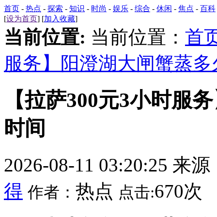
首页
-
热点
-
探索
-
知识
-
时尚
-
娱乐
-
综合
-
休闲
-
焦点
-
百科
[
设为首页
] [
加入收藏
]
当前位置:
当前位置：
首
服务】阳澄湖大闸蟹蒸多
【拉萨300元3小时服
时间
2026-08-11 03:20:25 来
得
热点
670次
作者：
点击: