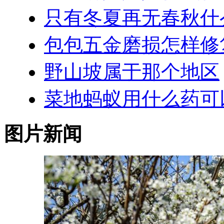
只有冬夏再无春秋什
包包五金磨损怎样修
野山坡属于那个地区
菜地蚂蚁用什么药可
图片新闻