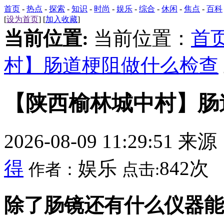
首页
-
热点
-
探索
-
知识
-
时尚
-
娱乐
-
综合
-
休闲
-
焦点
-
百科
[
设为首页
] [
加入收藏
]
当前位置:
当前位置：
首
村】肠道梗阻做什么检查
【陕西榆林城中村】肠
2026-08-09 11:29:51 来
得
娱乐
842次
作者：
点击:
除了肠镜还有什么仪器能