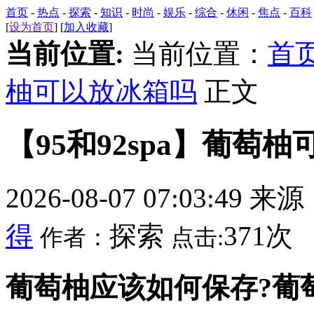
首页
-
热点
-
探索
-
知识
-
时尚
-
娱乐
-
综合
-
休闲
-
焦点
-
百科
[
设为首页
] [
加入收藏
]
当前位置:
当前位置：
首
柚可以放冰箱吗
正文
【95和92spa】葡萄
2026-08-07 07:03:49 来
得
探索
371次
作者：
点击:
葡萄柚应该如何保存?葡