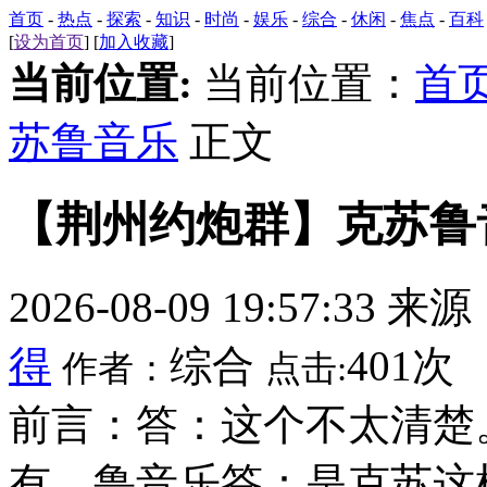
首页
-
热点
-
探索
-
知识
-
时尚
-
娱乐
-
综合
-
休闲
-
焦点
-
百科
[
设为首页
] [
加入收藏
]
当前位置:
当前位置：
首
苏鲁音乐
正文
【荆州约炮群】克苏鲁
2026-08-09 19:57:33 来
得
综合
401次
作者：
点击:
前言：答：这个不太清楚
有。鲁音乐答：是克苏这样，国外