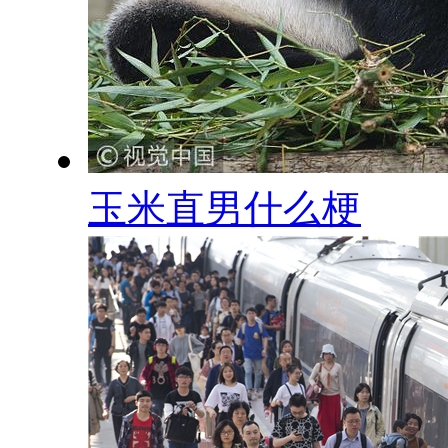
玉米直男什么梗