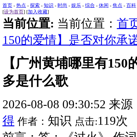
首页
-
热点
-
探索
-
知识
-
时尚
-
娱乐
-
综合
-
休闲
-
焦点
-
百科
[
设为首页
] [
加入收藏
]
当前位置:
当前位置：
首
150的爱情】是否对你承
【广州黄埔哪里有15
多是什么歌
2026-08-08 09:30:52 来
得
知识
119次
作者：
点击: