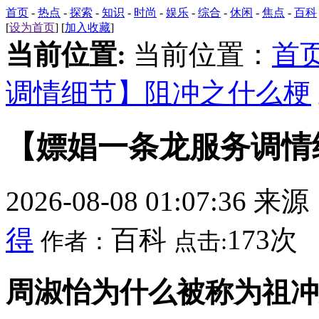
首页
-
热点
-
探索
-
知识
-
时尚
-
娱乐
-
综合
-
休闲
-
焦点
-
百科
[
设为首页
] [
加入收藏
]
当前位置:
当前位置：
首
调情细节】阻冲之什么梗
【嫖娼一条龙服务调情
2026-08-08 01:07:36 来
得
百科
173次
作者：
点击:
周淑怡为什么被称为祖冲