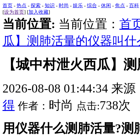
首页
-
热点
-
探索
-
知识
-
时尚
-
娱乐
-
综合
-
休闲
-
焦点
-
百科
[
设为首页
] [
加入收藏
]
当前位置:
当前位置：
首
瓜】测肺活量的仪器叫什
【城中村泄火西瓜】测
2026-08-08 01:44:34 来
得
时尚
738次
作者：
点击:
用仪器什么测肺活量?测