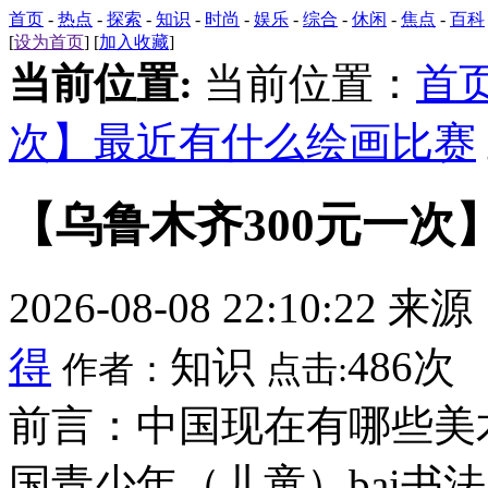
首页
-
热点
-
探索
-
知识
-
时尚
-
娱乐
-
综合
-
休闲
-
焦点
-
百科
[
设为首页
] [
加入收藏
]
当前位置:
当前位置：
首
次】最近有什么绘画比赛
【乌鲁木齐300元一次
2026-08-08 22:10:22 来
得
知识
486次
作者：
点击:
前言：中国现在有哪些美
国青少年（儿童）bai书