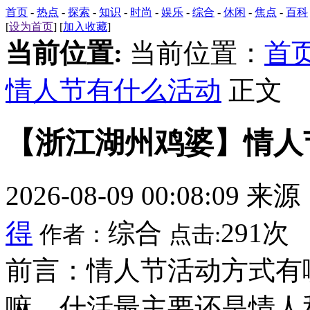
首页
-
热点
-
探索
-
知识
-
时尚
-
娱乐
-
综合
-
休闲
-
焦点
-
百科
[
设为首页
] [
加入收藏
]
当前位置:
当前位置：
首
情人节有什么活动
正文
【浙江湖州鸡婆】情人
2026-08-09 00:08:09 来
得
综合
291次
作者：
点击:
前言：情人节活动方式有
嘛，什活最主要还是情人