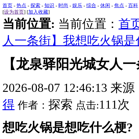
首页
-
热点
-
探索
-
知识
-
时尚
-
娱乐
-
综合
-
休闲
-
焦点
-
百科
[
设为首页
] [
加入收藏
]
当前位置:
当前位置：
首
人一条街】我想吃火锅是
【龙泉驿阳光城女人一
2026-08-07 12:46:13 来
得
探索
111次
作者：
点击:
想吃火锅是想吃什么梗?