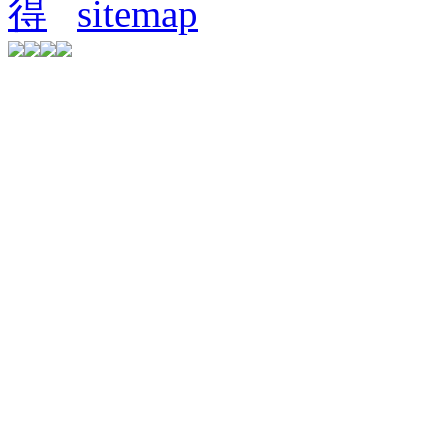
得
sitemap