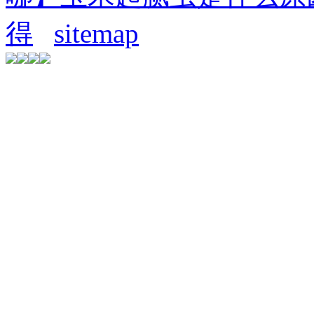
得
sitemap