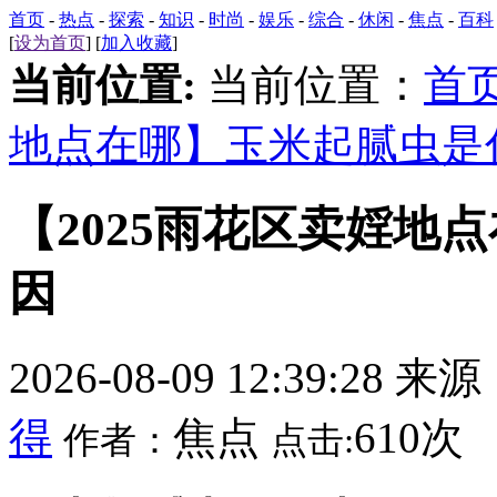
首页
-
热点
-
探索
-
知识
-
时尚
-
娱乐
-
综合
-
休闲
-
焦点
-
百科
[
设为首页
] [
加入收藏
]
当前位置:
当前位置：
首
地点在哪】玉米起腻虫是
【2025雨花区卖婬地
因
2026-08-09 12:39:28 来
得
焦点
610次
作者：
点击: