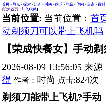
首页
-
热点
-
探索
-
知识
-
时尚
-
娱乐
-
综合
-
休闲
-
焦点
-
百科
[
设为首页
] [
加入收藏
]
当前位置:
当前位置：
首
动剃须刀可以带上飞机吗
【荣成快餐女】手动剃
2026-08-09 13:56:05 来
得
时尚
824次
作者：
点击:
剃须刀能带上飞机?手动