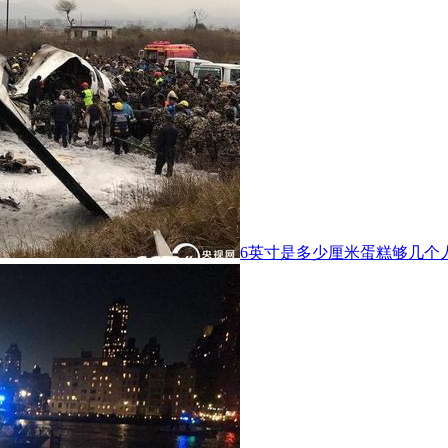
6英寸是多少厘米蛋糕够几个