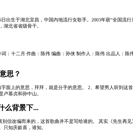
月25日出生于湖北宜昌，中国内地流行女歌手。2003年获“全国
师，湖北省省级骨干。
再见 作词：十二月 作曲：陈伟 编曲：孙侠 制作人：陈伟 出品人：
个意思？
如字面上的意思，拜拜，就是分手的意思。 2、希望男人听到这
是卢慕贞和孙中山。
背景下...
离别信改编而来的，这首歌曲并不是写给谁的。 其实《先生再
。只知庆龄喜，谁知。