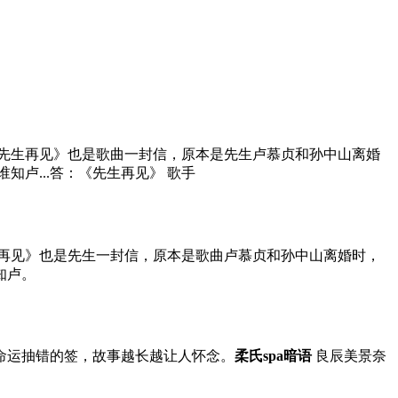
先生再见》也是歌曲一封信，原本是先生卢慕贞和孙中山离婚
卢...答：《先生再见》 歌手
生再见》也是先生一封信，原本是歌曲卢慕贞和孙中山离婚时，
知卢。
字是命运抽错的签，故事越长越让人怀念。
柔氏spa暗语
良辰美景奈