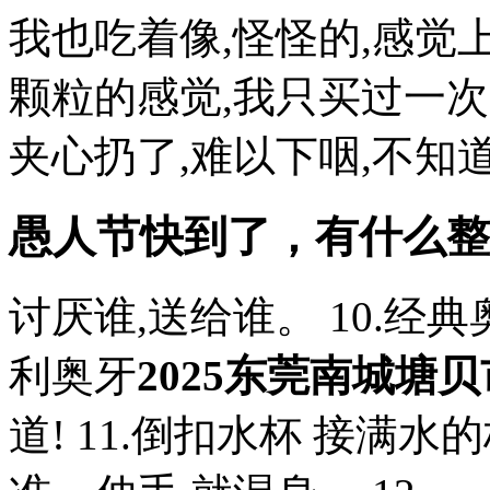
我也吃着像,怪怪的,感觉
颗粒的感觉,我只买过一
夹心扔了,难以下咽,不知道吃了
愚人节快到了，有什么整
讨厌谁,送给谁。 10.经
利奥牙
2025东莞南城塘
道! 11.倒扣水杯 接满