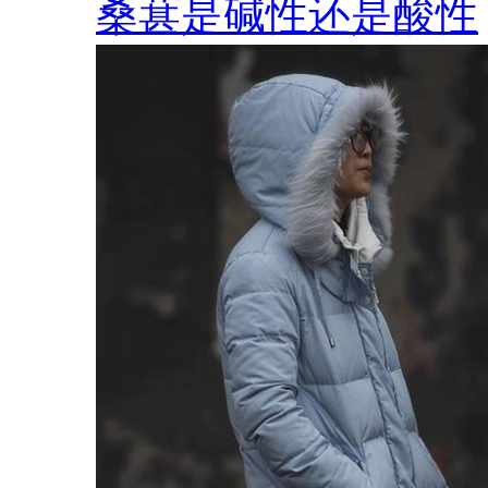
桑葚是碱性还是酸性