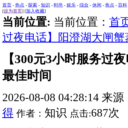
首页
-
热点
-
探索
-
知识
-
时尚
-
娱乐
-
综合
-
休闲
-
焦点
-
百科
[
设为首页
] [
加入收藏
]
当前位置:
当前位置：
首
过夜电话】阳澄湖大闸蟹
【300元3小时服务过
最佳时间
2026-08-08 04:28:14 来
得
知识
687次
作者：
点击: