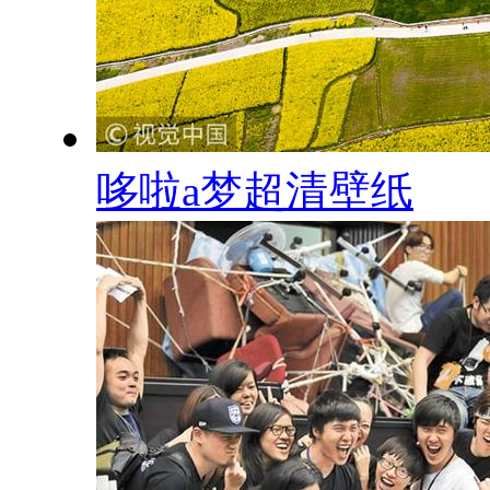
哆啦a梦超清壁纸