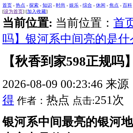
首页
-
热点
-
探索
-
知识
-
时尚
-
娱乐
-
综合
-
休闲
-
焦点
-
百科
[
设为首页
] [
加入收藏
]
当前位置:
当前位置：
首
吗】银河系中间亮的是什
【秋香到家598正规
2026-08-09 00:23:46 来
得
热点
251次
作者：
点击:
银河系中间最亮的银河地