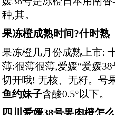
媛38号是冻橙日本用南
种,其。
果冻橙成熟时间?什时熟
果冻橙几月份成熟上市: 
薄:很薄很薄,爱媛“爱媛3
切开哦! 无核、无籽。号果
鱼约妹子
含酸0.5°以下。
四川爱媛38号果肉橙怎么