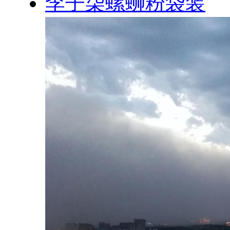
李子柒螺蛳粉袋装