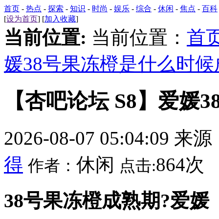
首页
-
热点
-
探索
-
知识
-
时尚
-
娱乐
-
综合
-
休闲
-
焦点
-
百科
[
设为首页
] [
加入收藏
]
当前位置:
当前位置：
首
媛38号果冻橙是什么时候
【杏吧论坛 S8】爱媛
2026-08-07 05:04:09 来
得
休闲
864次
作者：
点击:
38号果冻橙成熟期?爱媛