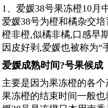
1、爱媛38号果冻橙10
爱媛38号为橙和橘杂交
橙非橙,似橘非橘,口感早
因皮好剥,爱媛也被称为“
爱媛成熟时间?号果候成
主要是因为果冻橙的各个
果冻橙的结束时间一般也就