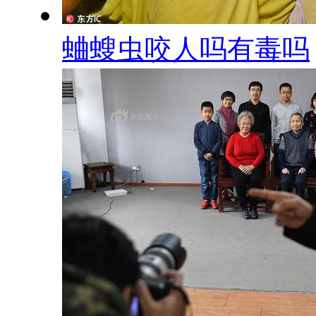
蛐螋虫咬人吗有毒吗