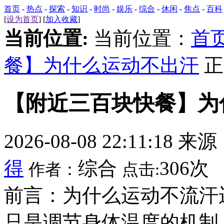
首页
-
热点
-
探索
-
知识
-
时尚
-
娱乐
-
综合
-
休闲
-
焦点
-
百科
[
设为首页
] [
加入收藏
]
当前位置:
当前位置：
首
餐】为什么运动不出汗
正
【附近三百块快餐】为
2026-08-08 22:11:18 来
得
综合
306次
作者：
点击:
前言：为什么运动不流汗
只是调节身体温度的机制